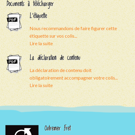
Documents à télécharger
L'étiquette
Nous recommandons de faire figurer cette
étiquette sur vos colis...
Lire la suite
La déclaration de contenu
La déclaration de contenu doit
obligatoirement accompagner votre colis...
Lire la suite
Outremer Fret