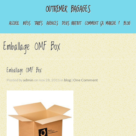
OUTREMER BAGAGES
ACCUEIL
INFOS
TARIFS
AGENCES
DEVIS GRATUIT
COMMENT ÇA MARCHE ?
BLOG
Emballage OMF Box
Emballage OMF Box
Posted by
admin
on nov 28, 2011 in
blog
|
One Comment