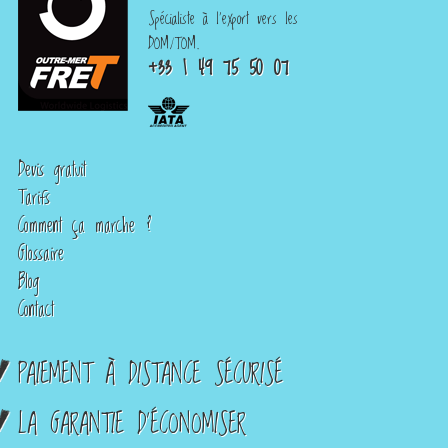
Spécialiste à l'export vers les
DOM/TOM.
+33 1 49 75 50 07
Devis gratuit
Tarifs
Comment ça marche ?
Glossaire
Blog
Contact
PAIEMENT À DISTANCE SÉCURISÉ
LA GARANTIE D’ÉCONOMISER